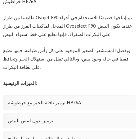
خراطيش HP26A.
طابعتنا من طراز Ovojet F90 تم إنتاجها خصيصًا للاستخدام في أجزاء
المدخل لماكينات الفرز من طراز Ovoselect F90. عندما يكون البيض
على البكرات الصفراء، فإنها تطبع على خط استواء البيض.
وبفضل المستشعر الصغير الموجود على كل رأس طباعة، فإنها تطبع
فقط في حالة وجود بيض، وبالتالي تقلل من استهلاك الحبر وتحافظ
على نظافة البكرات.
الميزات الرئيسية;
ترميز نافثة للحبر مع خرطوشة HP26A
ترميز بدون لمس البيض
يتم ضبط جميع الوظائف من لوحة المفاتيح