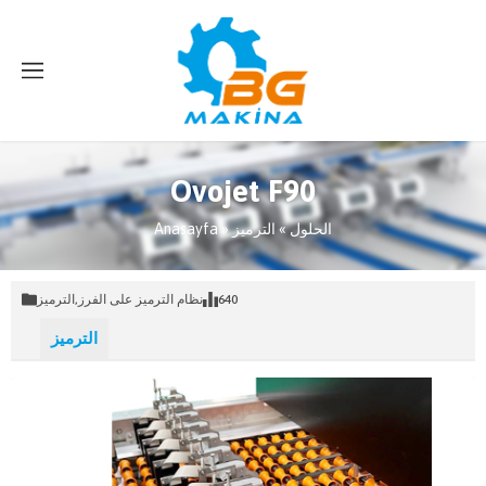
Ovojet F90
الحلول
»
الترميز
»
Anasayfa
640
نظام الترميز على الفرز
,
الترميز
الترميز