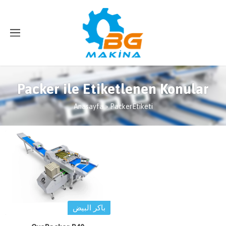
Packer ile Etiketlenen Konular
Anasayfa
»
PackerEtiketi
باكر البيض